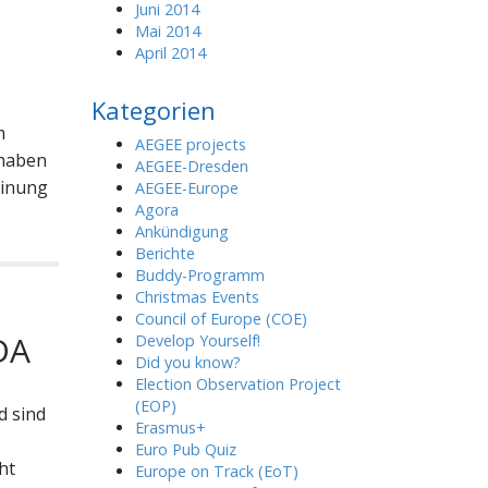
Juni 2014
Mai 2014
April 2014
Kategorien
m
AEGEE projects
 haben
AEGEE-Dresden
einung
AEGEE-Europe
Agora
Ankündigung
Berichte
Buddy-Programm
Christmas Events
Council of Europe (COE)
DA
Develop Yourself!
Did you know?
Election Observation Project
(EOP)
d sind
Erasmus+
Euro Pub Quiz
ht
Europe on Track (EoT)