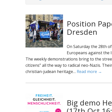
Position Pa
Dresden
On Saturday the 28th of
Europeans against the Is
The weekly demonstrations bring to the stree
citizens” all the way to radical neo-Nazis. Th
christian-judean heritage…
Read more →
Big demo Her
(17th Oct 16