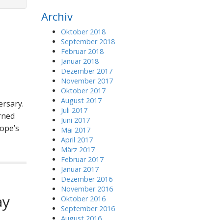
r
Archiv
c
h
Oktober 2018
f
September 2018
o
Februar 2018
r
Januar 2018
:
Dezember 2017
November 2017
Oktober 2017
August 2017
ersary.
Juli 2017
rned
Juni 2017
rope’s
Mai 2017
April 2017
März 2017
Februar 2017
Januar 2017
Dezember 2016
November 2016
ay
Oktober 2016
September 2016
August 2016