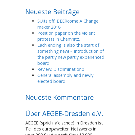
Neueste Beiträge
SUits off; BEERcome A Change
maker 2018
Position paper on the violent
protests in Chemnitz.
Each ending is also the start of
something new! – Introduction of
the partly new partly experienced
board
Review: Discrimination0
General assembly and newly
elected board
Neueste Kommentare
Über AEGEE-Dresden e.V.
AEGEE (sprich: a'e:schee) in Dresden ist
Teil des europaweiten Netzwerks in
über 200 Städten mit über 13.000