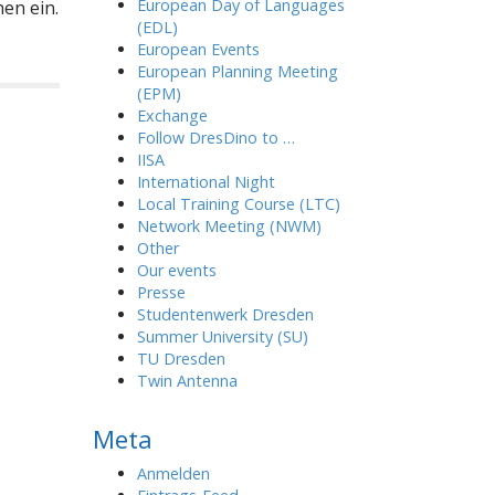
European Day of Languages
en ein.
(EDL)
European Events
European Planning Meeting
(EPM)
Exchange
Follow DresDino to …
IISA
International Night
Local Training Course (LTC)
Network Meeting (NWM)
Other
Our events
Presse
Studentenwerk Dresden
Summer University (SU)
TU Dresden
Twin Antenna
Meta
Anmelden