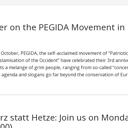
per on the PEGIDA Movement in
 October, PEGIDA, the self-acclaimed movement of “Patriotic
lamisation of the Occident” have celebrated their 3rd anniv
ts a melange of grim people, ranging from so-called “conce
eir agenda and slogans go far beyond the conservation of Eu
z statt Hetze: Join us on Mond
:00)