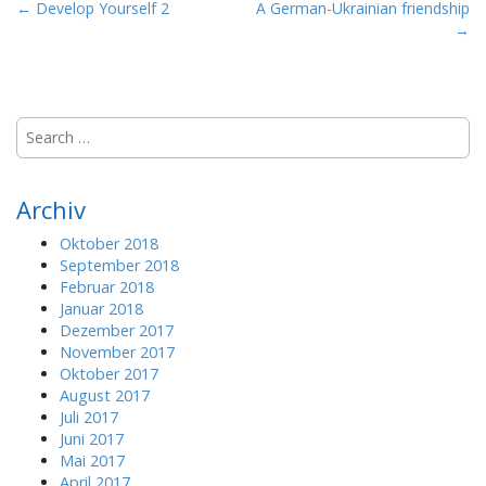
P
← Develop Yourself 2
A German-Ukrainian friendship
→
o
s
t
n
S
a
e
a
v
r
i
Archiv
c
g
h
Oktober 2018
a
f
September 2018
o
t
Februar 2018
r
Januar 2018
i
:
Dezember 2017
o
November 2017
n
Oktober 2017
August 2017
Juli 2017
Juni 2017
Mai 2017
April 2017