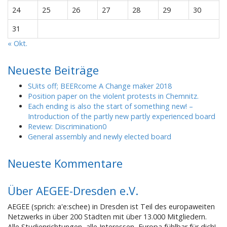
24
25
26
27
28
29
30
31
« Okt.
Neueste Beiträge
SUits off; BEERcome A Change maker 2018
Position paper on the violent protests in Chemnitz.
Each ending is also the start of something new! –
Introduction of the partly new partly experienced board
Review: Discrimination0
General assembly and newly elected board
Neueste Kommentare
Über AEGEE-Dresden e.V.
AEGEE (sprich: a'e:schee) in Dresden ist Teil des europaweiten
Netzwerks in über 200 Städten mit über 13.000 Mitgliedern.
Alle Studienrichtungen, alle Interessen, Europa fühlbar für dich!