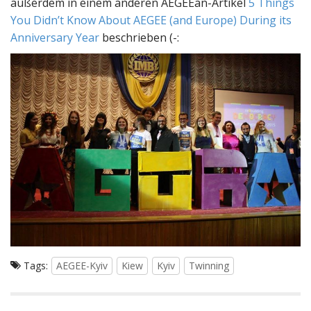
außerdem in einem anderen AEGEEan-Artikel
5 Things
You Didn’t Know About AEGEE (and Europe) During its
Anniversary Year
beschrieben (-:
Tags:
AEGEE-Kyiv
Kiew
Kyiv
Twinning