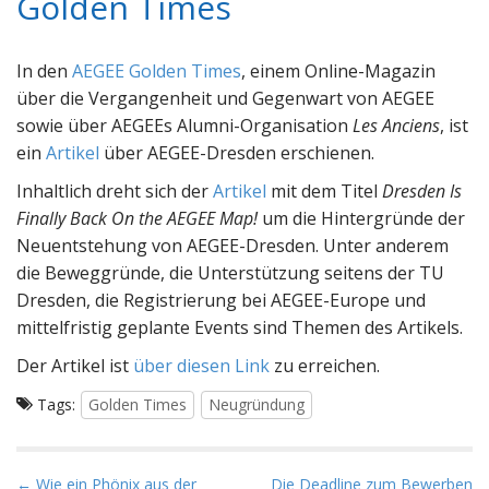
Golden Times
In den
AEGEE Golden Times
, einem Online-Magazin
über die Vergangenheit und Gegenwart von AEGEE
sowie über AEGEEs Alumni-Organisation
Les Anciens
, ist
ein
Artikel
über AEGEE-Dresden erschienen.
Inhaltlich dreht sich der
Artikel
mit dem Titel
Dresden Is
Finally Back On the AEGEE Map!
um die Hintergründe der
Neuentstehung von AEGEE-Dresden. Unter anderem
die Beweggründe, die Unterstützung seitens der TU
Dresden, die Registrierung bei AEGEE-Europe und
mittelfristig geplante Events sind Themen des Artikels.
Der Artikel ist
über diesen Link
zu erreichen.
Tags:
Golden Times
Neugründung
P
← Wie ein Phönix aus der
Die Deadline zum Bewerben