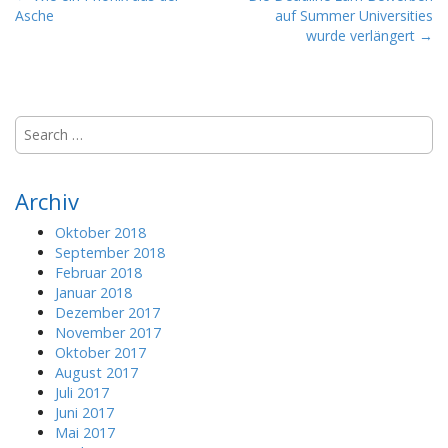
Asche
auf Summer Universities
o
wurde verlängert →
s
t
n
a
S
e
v
a
i
r
Archiv
g
c
a
h
Oktober 2018
f
t
September 2018
o
Februar 2018
i
r
Januar 2018
o
:
Dezember 2017
n
November 2017
Oktober 2017
August 2017
Juli 2017
Juni 2017
Mai 2017