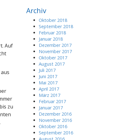
r
Archiv
c
h
Oktober 2018
f
September 2018
o
Februar 2018
r
Januar 2018
:
t. Auf
Dezember 2017
November 2017
cht
Oktober 2017
August 2017
Juli 2017
 aus
Juni 2017
Mai 2017
April 2017
ber
März 2017
Summer
Februar 2017
bis zu
Januar 2017
hnten
Dezember 2016
November 2016
,
Oktober 2016
September 2016
August 2016