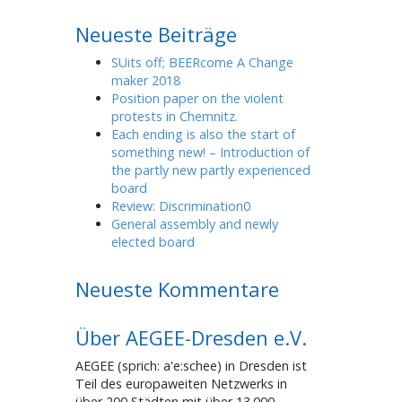
Neueste Beiträge
SUits off; BEERcome A Change
maker 2018
Position paper on the violent
protests in Chemnitz.
Each ending is also the start of
something new! – Introduction of
the partly new partly experienced
board
Review: Discrimination0
General assembly and newly
elected board
Neueste Kommentare
Über AEGEE-Dresden e.V.
AEGEE (sprich: a'e:schee) in Dresden ist
Teil des europaweiten Netzwerks in
über 200 Städten mit über 13.000