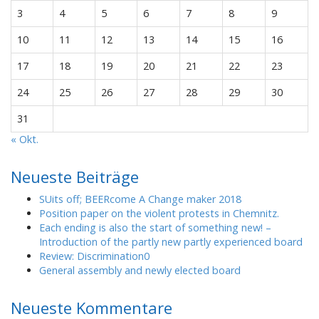
3
4
5
6
7
8
9
10
11
12
13
14
15
16
17
18
19
20
21
22
23
24
25
26
27
28
29
30
31
« Okt.
Neueste Beiträge
SUits off; BEERcome A Change maker 2018
Position paper on the violent protests in Chemnitz.
Each ending is also the start of something new! –
Introduction of the partly new partly experienced board
Review: Discrimination0
General assembly and newly elected board
Neueste Kommentare