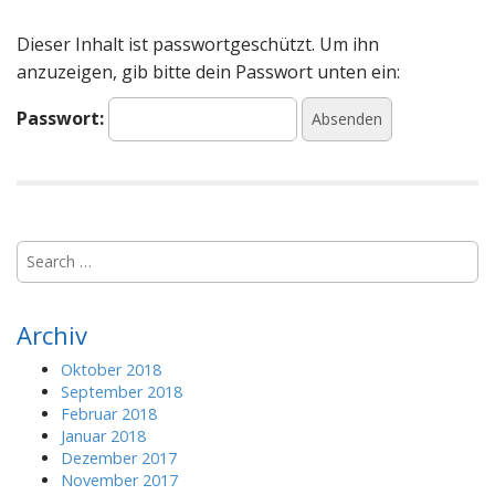
Dieser Inhalt ist passwortgeschützt. Um ihn
anzuzeigen, gib bitte dein Passwort unten ein:
Passwort:
S
e
a
r
Archiv
c
h
Oktober 2018
f
September 2018
o
Februar 2018
r
Januar 2018
:
Dezember 2017
November 2017