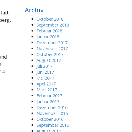
r
Archiv
c
tatt.
h
Oktober 2018
berg,
f
September 2018
o
Februar 2018
r
Januar 2018
:
Dezember 2017
November 2017
Oktober 2017
und
August 2017
n
Juli 2017
14
Juni 2017
Mai 2017
April 2017
März 2017
Februar 2017
Januar 2017
Dezember 2016
November 2016
Oktober 2016
September 2016
August 2016