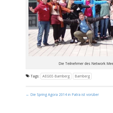
Die Teilnehmer des Network Me
Tags:
AEGEE-Bamberg
Bamberg
P
← Die Spring Agora 2014 in Patra ist vorüber
o
s