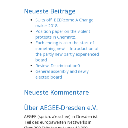
Neueste Beiträge
SUits off; BEERcome A Change
maker 2018
Position paper on the violent
protests in Chemnitz.
Each ending is also the start of
something new! – Introduction of
the partly new partly experienced
board
Review: Discrimination0
General assembly and newly
elected board
Neueste Kommentare
Über AEGEE-Dresden e.V.
AEGEE (sprich: a'e:schee) in Dresden ist
Teil des europaweiten Netzwerks in
über 200 Städten mit über 13.000