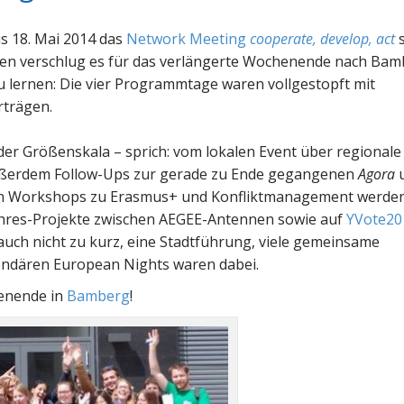
is 18. Mai 2014 das
Network Meeting
cooperate, develop, act
s
den verschlug es für das verlängerte Wochenende nach Bam
 lernen: Die vier Programmtage waren vollgestopft mit
rträgen.
eder Größenskala – sprich: vom lokalen Event über regionale
 außerdem Follow-Ups zur gerade zu Ende gegangenen
Agora
n Workshops zu Erasmus+ und Konfliktmanagement werde
ahres-Projekte zwischen AEGEE-Antennen sowie auf
YVote20
ch nicht zu kurz, eine Stadtführung, viele gemeinsame
gendären European Nights waren dabei.
enende in
Bamberg
!