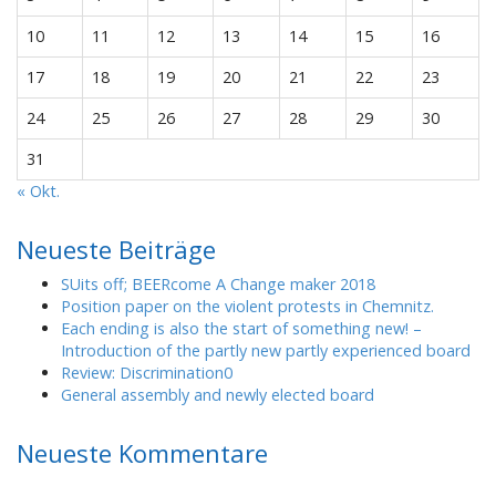
10
11
12
13
14
15
16
17
18
19
20
21
22
23
24
25
26
27
28
29
30
31
« Okt.
Neueste Beiträge
SUits off; BEERcome A Change maker 2018
Position paper on the violent protests in Chemnitz.
Each ending is also the start of something new! –
Introduction of the partly new partly experienced board
Review: Discrimination0
General assembly and newly elected board
Neueste Kommentare