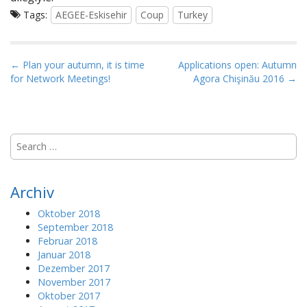
Tags:
AEGEE-Eskisehir
Coup
Turkey
P
← Plan your autumn, it is time
Applications open: Autumn
for Network Meetings!
Agora Chişinău 2016 →
o
s
t
n
S
a
e
a
v
r
i
Archiv
c
g
h
Oktober 2018
a
f
September 2018
o
t
Februar 2018
r
Januar 2018
i
:
Dezember 2017
o
November 2017
n
Oktober 2017